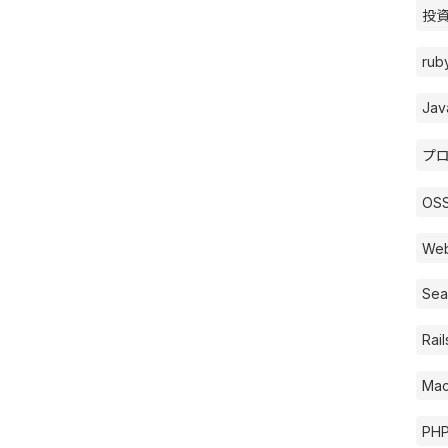
投資 
rub
Jav
プロ
OSS
Web
Sea
Rail
Mac
PHP