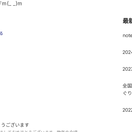
_ _)m
最
る
no
20
20
全国
ぐり
20
とうございます