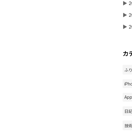
▶
2
▶
2
▶
2
カ
ふり
iPh
App
日記 
技術 