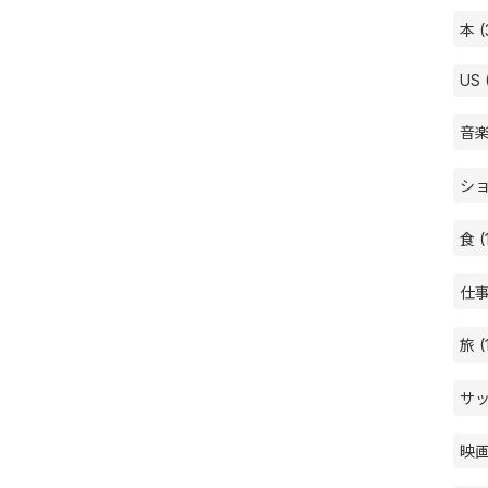
本 (
US 
音楽
ショ
食 (
仕事 
旅 (
サッ
映画 