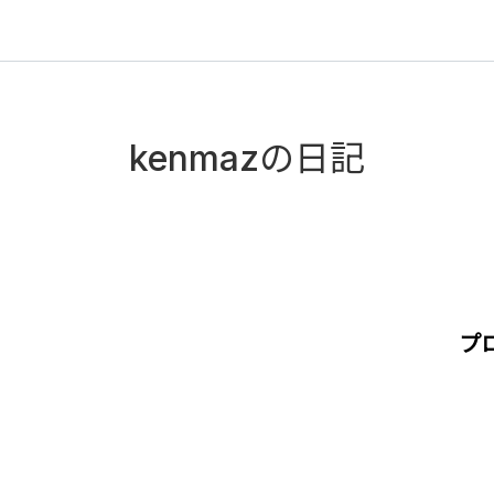
kenmazの日記
プ